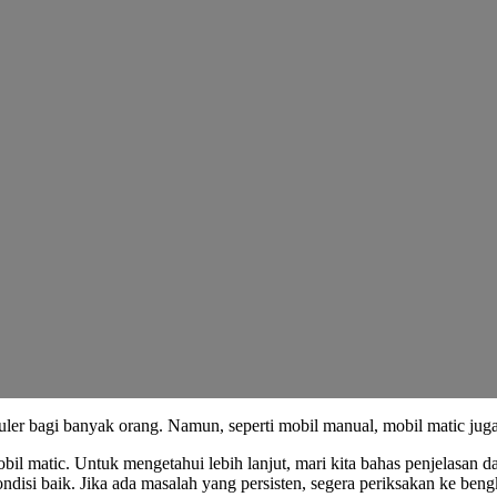
er bagi banyak orang. Namun, seperti mobil manual, mobil matic jug
bil matic. Untuk mengetahui lebih lanjut, mari kita bahas penjelasan 
ndisi baik. Jika ada masalah yang persisten, segera periksakan ke beng