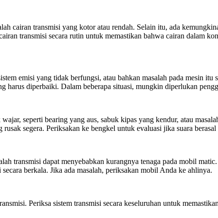
alah cairan transmisi yang kotor atau rendah. Selain itu, ada kemung
airan transmisi secara rutin untuk memastikan bahwa cairan dalam kondi
sistem emisi yang tidak berfungsi, atau bahkan masalah pada mesin it
harus diperbaiki. Dalam beberapa situasi, mungkin diperlukan pengga
ajar, seperti bearing yang aus, sabuk kipas yang kendur, atau masal
 rusak segera. Periksakan ke bengkel untuk evaluasi jika suara berasal d
salah transmisi dapat menyebabkan kurangnya tenaga pada mobil matic.
i secara berkala. Jika ada masalah, periksakan mobil Anda ke ahlinya.
smisi. Periksa sistem transmisi secara keseluruhan untuk memastikan 