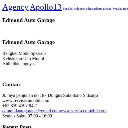
Agency
Apollo13
bengkel sidoarjo
edmondautogarage
hyudai atoz
Edmond Auto Garage
Edmond Auto Garage
Bengkel Mobil Spesialis
Kelistrikan Dan Modul
Ahli dibidangnya.
Contact
Jl. raya panjunan no 187 Dungus Sukodono Sidoarjo
www.servisecumobil.com
+62 859 4597 8421
edmondautogarage@gmail.com
www.servisecumobil.com
Senin - Sabtu 07.00 - 16.00
Recent Posts