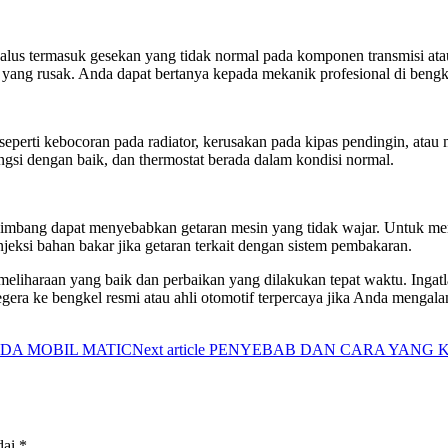
lus termasuk gesekan yang tidak normal pada komponen transmisi atau 
 yang rusak. Anda dapat bertanya kepada mekanik profesional di bengke
eperti kebocoran pada radiator, kerusakan pada kipas pendingin, atau 
gsi dengan baik, dan thermostat berada dalam kondisi normal.
eimbang dapat menyebabkan getaran mesin yang tidak wajar. Untuk 
jeksi bahan bakar jika getaran terkait dengan sistem pembakaran.
meliharaan yang baik dan perbaikan yang dilakukan tepat waktu. Ingatl
gera ke bengkel resmi atau ahli otomotif terpercaya jika Anda mengala
DA MOBIL MATIC
Next article
PENYEBAB DAN CARA YANG K
dai
*