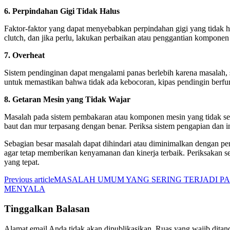
6. Perpindahan Gigi Tidak Halus
Faktor-faktor yang dapat menyebabkan perpindahan gigi yang tidak ha
clutch, dan jika perlu, lakukan perbaikan atau penggantian komponen
7. Overheat
Sistem pendinginan dapat mengalami panas berlebih karena masalah, s
untuk memastikan bahwa tidak ada kebocoran, kipas pendingin berfun
8. Getaran Mesin yang Tidak Wajar
Masalah pada sistem pembakaran atau komponen mesin yang tidak s
baut dan mur terpasang dengan benar. Periksa sistem pengapian dan in
Sebagian besar masalah dapat dihindari atau diminimalkan dengan pe
agar tetap memberikan kenyamanan dan kinerja terbaik. Periksakan se
yang tepat.
Previous article
MASALAH UMUM YANG SERING TERJADI PA
MENYALA
Tinggalkan Balasan
Alamat email Anda tidak akan dipublikasikan.
Ruas yang wajib ditan