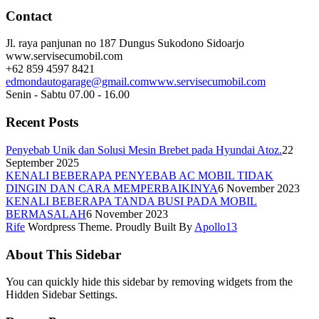
Contact
Jl. raya panjunan no 187 Dungus Sukodono Sidoarjo
www.servisecumobil.com
+62 859 4597 8421
edmondautogarage@gmail.com
www.servisecumobil.com
Senin - Sabtu 07.00 - 16.00
Recent Posts
Penyebab Unik dan Solusi Mesin Brebet pada Hyundai Atoz.
22
September 2025
KENALI BEBERAPA PENYEBAB AC MOBIL TIDAK
DINGIN DAN CARA MEMPERBAIKINYA
6 November 2023
KENALI BEBERAPA TANDA BUSI PADA MOBIL
BERMASALAH
6 November 2023
Rife
Wordpress Theme. Proudly Built By
Apollo13
About This Sidebar
You can quickly hide this sidebar by removing widgets from the
Hidden Sidebar Settings.