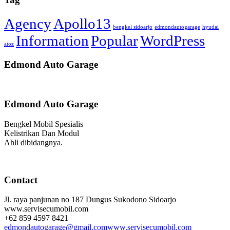
Agency
Apollo13
bengkel sidoarjo
edmondautogarage
hyudai
Information
Popular
WordPress
atoz
Edmond Auto Garage
Edmond Auto Garage
Bengkel Mobil Spesialis
Kelistrikan Dan Modul
Ahli dibidangnya.
Contact
Jl. raya panjunan no 187 Dungus Sukodono Sidoarjo
www.servisecumobil.com
+62 859 4597 8421
edmondautogarage@gmail.com
www.servisecumobil.com