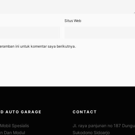
Situs Web
eramban ini untuk komentar saya berikutnya.
D AUTO GARAGE
CONTACT
Mobil Spesialis
Jl. raya panjunan no 187 Dung
kan Dan Modul
Sukodono Sidoarjo