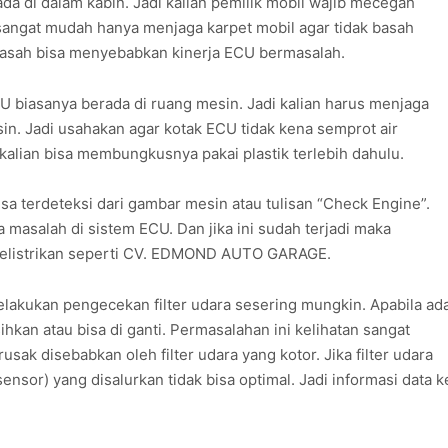
a di dalam kabin. Jadi kalian pemilik mobil wajib mecegah
a sangat mudah hanya menjaga karpet mobil agar tidak basah
 basah bisa menyebabkan kinerja ECU bermasalah.
 biasanya berada di ruang mesin. Jadi kalian harus menjaga
n. Jadi usahakan agar kotak ECU tidak kena semprot air
kalian bisa membungkusnya pakai plastik terlebih dahulu.
sa terdeteksi dari gambar mesin atau tulisan “Check Engine”.
da masalah di sistem ECU. Dan jika ini sudah terjadi maka
 kelistrikan seperti CV. EDMOND AUTO GARAGE.
lakukan pengecekan filter udara sesering mungkin. Apabila ad
ihkan atau bisa di ganti. Permasalahan ini kelihatan sangat
usak disebabkan oleh filter udara yang kotor. Jika filter udara
sensor) yang disalurkan tidak bisa optimal. Jadi informasi data k