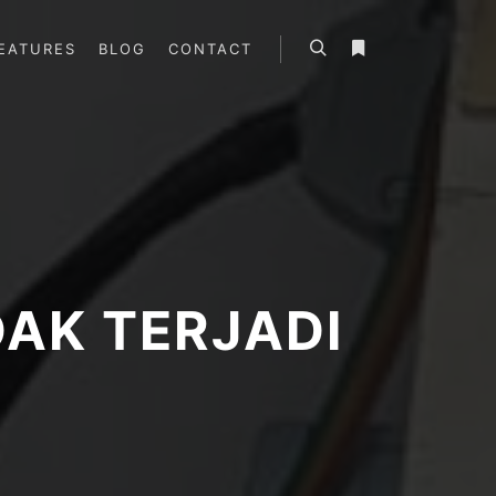
EATURES
BLOG
CONTACT
Search
More info
DAK TERJADI