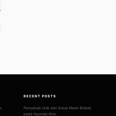
RECENT POSTS
us
Penyebab Unik dan Solusi Mesin Brebet
pada Hyundai Atoz.