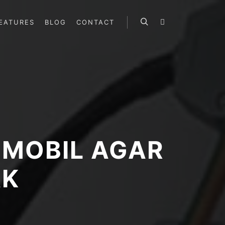
EATURES
BLOG
CONTACT
Search
More info
 MOBIL AGAR
AK