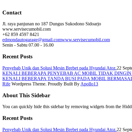
Contact
Jl. raya panjunan no 187 Dungus Sukodono Sidoarjo
www.servisecumobil.com
+62 859 4597 8421
edmondautogarage@gmail.com
www.servisecumobil.com
Senin - Sabtu 07.00 - 16.00
Recent Posts
Penyebab Unik dan Solusi Mesin Brebet pada Hyundai Atoz.
22 Sept
KENALI BEBERAPA PENYEBAB AC MOBIL TIDAK DINGI
KENALI BEBERAPA TANDA BUSI PADA MOBIL BERMASA
Rife
Wordpress Theme. Proudly Built By
Apollo13
About This Sidebar
You can quickly hide this sidebar by removing widgets from the Hidd
Recent Posts
Penyebab Unik dan Solusi Mesin Brebet pada Hyundai Atoz.
22 Sept