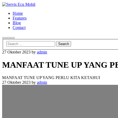
Home
Features
Blog
Contact
Search
More
Main
info
menu
27 Oktober 2023
by
admin
MANFAAT TUNE UP YANG P
MANFAAT TUNE UP YANG PERLU KITA KETAHUI
27 Oktober 2023
by
admin