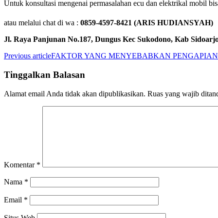
Untuk konsultasi mengenai permasalahan ecu dan elektrikal mobil bi
atau melalui chat di wa :
0859-4597-8421 (ARIS HUDIANSYAH)
Jl. Raya Panjunan No.187, Dungus Kec Sukodono, Kab Sidoarj
Previous article
FAKTOR YANG MENYEBABKAN PENGAPIAN
Tinggalkan Balasan
Alamat email Anda tidak akan dipublikasikan.
Ruas yang wajib ditan
Komentar
*
Nama
*
Email
*
Situs Web