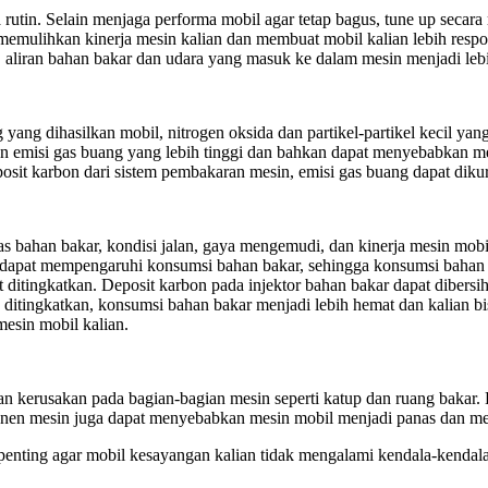
a rutin. Selain menjaga performa mobil agar tetap bagus, tune up secar
emulihkan kinerja mesin kalian dan membuat mobil kalian lebih respo
 aliran bahan bakar dan udara yang masuk ke dalam mesin menjadi leb
yang dihasilkan mobil, nitrogen oksida dan partikel-partikel kecil yan
isi gas buang yang lebih tinggi dan bahkan dapat menyebabkan mesin m
sit karbon dari sistem pembakaran mesin, emisi gas buang dapat dikur
tas bahan bakar, kondisi jalan, gaya mengemudi, dan kinerja mesin mo
 dapat mempengaruhi konsumsi bahan bakar, sehingga konsumsi bahan 
ditingkatkan. Deposit karbon pada injektor bahan bakar dapat dibersih
 ditingkatkan, konsumsi bahan bakar menjadi lebih hemat dan kalian b
esin mobil kalian.
kerusakan pada bagian-bagian mesin seperti katup dan ruang bakar. 
n mesin juga dapat menyebabkan mesin mobil menjadi panas dan men
enting agar mobil kesayangan kalian tidak mengalami kendala-kendala 