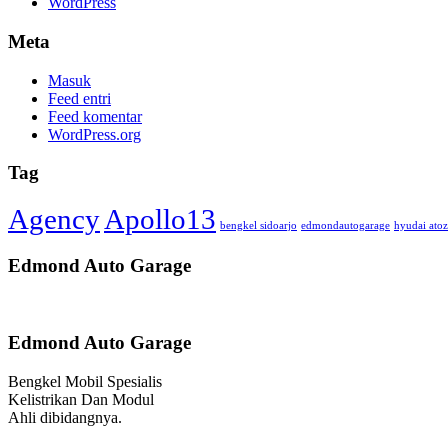
WordPress
Meta
Masuk
Feed entri
Feed komentar
WordPress.org
Tag
Agency
Apollo13
bengkel sidoarjo
edmondautogarage
hyudai atoz
Edmond Auto Garage
Edmond Auto Garage
Bengkel Mobil Spesialis
Kelistrikan Dan Modul
Ahli dibidangnya.