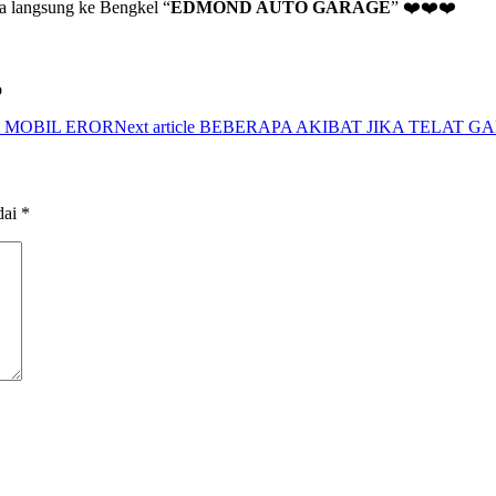
sa langsung ke Bengkel “
EDMOND AUTO GARAGE
” ❤️❤️❤️
o
 MOBIL EROR
Next article
BEBERAPA AKIBAT JIKA TELAT GA
dai
*