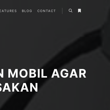
EATURES
BLOG
CONTACT
Search
More info
N MOBIL AGAR
SAKAN