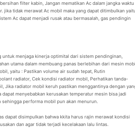
rsihan filter kabin, Jangan mematikan Ac dalam jangka waktu
 jika tidak merawat Ac mobil maka yang dapat ditimbulkan yait
tem Ac dapat menjadi rusak atau bermasalah, gas pendingin
 untuk menjaga kinerja optimital dari sistem pendinginan,
 bahan utama dalam membuang panas berlebihan dari mesin mobi
il, yaitu : Pastikan volume air sudah tepat, Rutin
lant radiator, Cek kondisi radiator mobil, Perhatikan tanda-
il, Jika radiator mobil keruh pastikan menggantinya dengan yan
aka dapat menyebabkan kerusakan temperatur mesin bisa jadi
n sehingga performa mobil pun akan menurun.
s dapat disimpulkan bahwa kkita harus rajin merawat kondisi
sakan dan agar tidak terjadi kecelakaan lalu lintas.