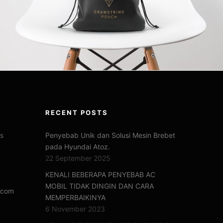
RECENT POSTS
us
Penyebab Unik dan Solusi Mesin Brebet
pada Hyundai Atoz.
22 September 2025
KENALI BEBERAPA PENYEBAB AC
MOBIL TIDAK DINGIN DAN CARA
.com
MEMPERBAIKINYA
6 November 2023
0