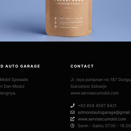
D AUTO GARAGE
CONTACT
Mobil Spesialis
Jl. raya panjunan no 187 Dung
kan Dan Modul
Sukodono Sidoarjo
idangnya.
www.servisecumobil.com
+62 859 4597 8421
edmondautogarage@gmail
www.servisecumobil.com
Senin - Sabtu 07.00 - 16.0